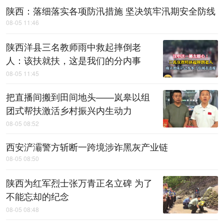
陕西：落细落实各项防汛措施 坚决筑牢汛期安全防线
08-05 11:46
陕西洋县三名教师雨中救起摔倒老
人：该扶就扶，这是我们的分内事
08-05 11:45
把直播间搬到田间地头——岚皋以组
团式帮扶激活乡村振兴内生动力
08-05 08:52
西安浐灞警方斩断一跨境涉诈黑灰产业链
08-05 08:50
陕西为红军烈士张万青正名立碑 为了
不能忘却的纪念
08-05 08:48