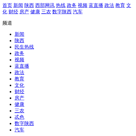
首页
新闻
陕西
西部网讯
热线
政务
视频
蓝直播
政法
教育
文
化
财经
房产
健康
三农
数字陕西
汽车
频道
新闻
陕西
民生热线
政务
视频
蓝直播
政法
教育
文化
财经
房产
健康
三农
忒色
数字陕西
汽车