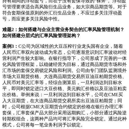
持有期间的浮动盈亏，而在于没有套保导致的“裸奔”。浮动盈
亏管理要求适合高风险衍生品业务，如大宗商品期货等。对于
符合套期保值原则的外汇衍生品业务，不应过多关注浮动盈
亏，而应更多关注风险中性。
难题2：如何搭建与企业主营业务契合的汇率风险管理机制？
如何搭建分层式的汇率风险管理架构？
案例3：
C公司为区域性的大豆压榨行业龙头国有企业，随着
人民币汇率双向波动成为常态，公司逐渐意识到汇率波动对经
营利润产生较大影响。在银行指导下，公司形成了完善的一体
化风险管理框架，以稳健经营为目标，通过商品期货市场和外
汇市场的套保交易锁定风险和利润。公司由专门团队监测境外
市场大豆期货价格、大连商品期货交易所豆油豆粕期货价格、
人民币对美元汇率等，经综合测算后，一旦利润达到目标水
平，即同时锁定进口大豆价格、美元购汇价格以及豆油豆粕卖
出价格。举例来说：一旦利润达到目标水平，公司在CME买
入大豆期货，在大连商品期货交易所卖出豆油豆粕期货；同
时，公司根据CME大豆期货合约锁定的价格在银行办理汇率
套保，汇率套保产品大部分采用远期购汇，小部分通过风险逆
转期权组合，这两种产品均可将汇率风险完全锁定。通过此种
模式，公司将每一笔业务利润予以锁定。