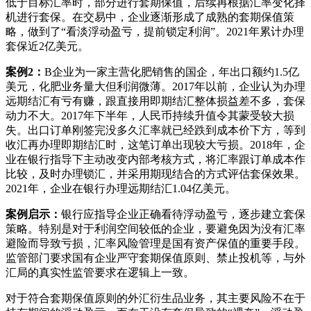
低于目标汇率时，部分进行套期保值，后续再根据汇率变化择
机进行套保。在交易中，企业逐渐形成了成熟的套期保值策
略，做到了“看淡浮动盈亏，提前锁定利润”。2021年累计办理
套保近2亿美元。
案例2：
B企业为一家主营化肥销售的国企，年出口额约1.5亿
美元，化肥业务量大但利润微薄。2017年以前，企业认为办理
远期结汇有亏有赚，跟直接用即期结汇整体损益差不多，套保
动力不大。2017年下半年，人民币持续升值令其蒙受较大损
失。出口订单刚签完没多久汇率就已经跌到成本价下方，等到
收汇再办理即期结汇时，这笔订单出现较大亏损。2018年，企
业在银行指导下主动改变内部考核方式，将汇率跟订单成本作
比较，及时办理锁汇，并采用期现结合的方式评估套保效果。
2021年，企业在银行办理远期结汇1.04亿美元。
案例启示：
银行应指导企业正确看待浮动盈亏，逐步建立套保
策略。特别是对于利润空间较低的企业，要避免因为没有汇率
避险而导致亏损，汇率风险管理是国有资产保值的重要手段。
监管部门要求国有企业严守套期保值原则、禁止投机等，与外
汇局的真实性监管要求在逻辑上一致。
对于符合套期保值原则的外汇衍生品业务，其主要风险不在于