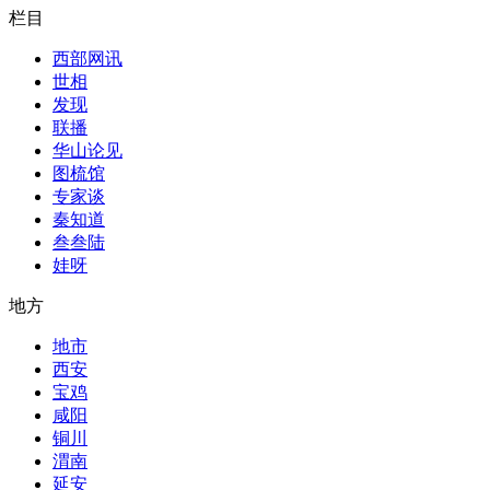
栏目
西部网讯
世相
发现
联播
华山论见
图梳馆
专家谈
秦知道
叁叁陆
娃呀
地方
地市
西安
宝鸡
咸阳
铜川
渭南
延安