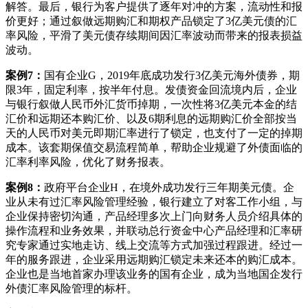
解答。最后，银行为客户提供了逐年对冲的方案，流动性和报
价更好；通过叙做远期购汇和期权产品锁定了3亿美元债的汇
率风险，平滑了美元债存续期间因汇率波动而带来的报表损益
波动。
案例7：
国有企业G，2019年底成功发行3亿美元海外债券，期
限3年，固定利率，按半年付息。发债资金回流境内后，企业
与银行叙做人民币外汇货币掉期，一次性将3亿美元本金的结
汇价和远期还本购汇价、以及6期利息的远期购汇价全部按当
天的人民币对美元即期汇率进行了锁定，也支付了一定的掉期
成本。该套期保值交易流程简单，帮助企业规避了外债面临的
汇率利率风险，优化了财务报表。
案例8：
政府平台企业H，在境外成功发行三年期美元债。企
业从未有过汇率风险管理经验，银行建立了对客工作小组，与
企业保持密切沟通，产品经理多次上门向财务人员介绍具体的
操作流程和业务效果，并联动总行资金中心产品经理和汇率研
究专家通过实地走访、线上交流等方式加强过程跟进。经过一
年的服务跟进，企业采用远期购汇锁定未来还本的购汇成本。
企业也是当地首家办理该业务的国有企业，成为当地国企发行
外债汇率风险管理的标杆。