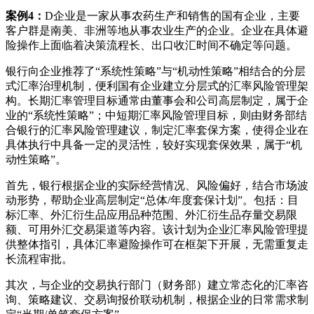
案例4：
D企业是一家从事农药生产和销售的国有企业，主要
客户群是南美、非洲等地从事农业生产的企业。企业在具体避
险操作上面临着决策流程长、出口收汇时间不确定等问题。
银行向企业推荐了“系统性策略”与“机动性策略”相结合的分层
式汇率治理机制，便利国有企业建立分层式的汇率风险管理架
构。长期汇率管理目标通常由董事会和公司高层制定，属于企
业的“系统性策略”；中短期汇率风险管理目标，则由财务部结
合银行的汇率风险管理建议，制定汇率套保方案，使得企业在
具体执行中具备一定的灵活性，较好实现套保效果，属于“机
动性策略”。
首先，银行根据企业的实际经营情况、风险偏好，结合市场波
动形势，帮助企业高层制定“总体/年度套保计划”。包括：目
标汇率、外汇衍生品应用品种范围、外汇衍生品存量交易限
额、可用外汇交易渠道等内容。该计划为企业汇率风险管理提
供整体指引，具体汇率避险操作可在框架下开展，无需重复走
长流程审批。
其次，与企业的交易执行部门（财务部）建立常态化的汇率咨
询、策略建议、交易询报价联动机制，根据企业的日常需求制