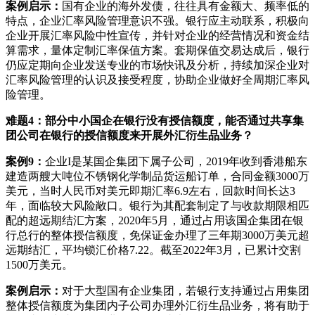
案例启示：
国有企业的海外发债，往往具有金额大、频率低的
特点，企业汇率风险管理意识不强。银行应主动联系，积极向
企业开展汇率风险中性宣传，并针对企业的经营情况和资金结
算需求，量体定制汇率保值方案。套期保值交易达成后，银行
仍应定期向企业发送专业的市场快讯及分析，持续加深企业对
汇率风险管理的认识及接受程度，协助企业做好全周期汇率风
险管理。
难题4：部分中小国企在银行没有授信额度，能否通过共享集
团公司在银行的授信额度来开展外汇衍生品业务？
案例9：
企业I是某国企集团下属子公司，2019年收到香港船东
建造两艘大吨位不锈钢化学制品货运船订单，合同金额3000万
美元，当时人民币对美元即期汇率6.9左右，回款时间长达3
年，面临较大风险敞口。银行为其配套制定了与收款期限相匹
配的超远期结汇方案，2020年5月，通过占用该国企集团在银
行总行的整体授信额度，免保证金办理了三年期3000万美元超
远期结汇，平均锁汇价格7.22。截至2022年3月，已累计交割
1500万美元。
案例启示：
对于大型国有企业集团，若银行支持通过占用集团
整体授信额度为集团内子公司办理外汇衍生品业务，将有助于