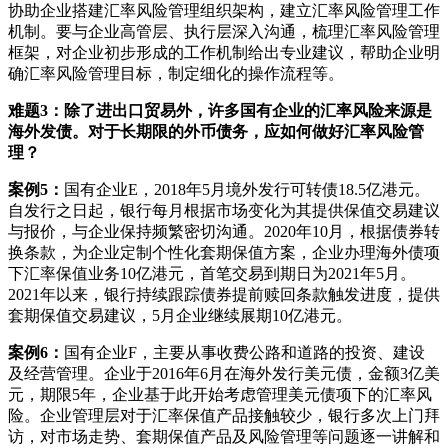
协助企业搭建汇率风险管理组织架构，建立汇率风险管理工作
机制。要与企业高管层、执行层深入沟通，梳理汇率风险管理
框架，对企业初步形成的工作机制给出专业建议，帮助企业明
确汇率风险管理目标，制定细化的操作流程等。
难题3：除了进出口贸易外，许多国有企业的汇率风险来源是
海外发债。对于长期限的外币债务，应如何做好汇率风险管
理？
案例5：
国有企业E，2018年5月境外发行可转债18.5亿港元。
自发行之日起，银行每月根据市场变化为其提供保值交易建议
与报价，与企业保持频繁密切沟通。2020年10月，根据债券转
换条款，为企业定制个性化套期保值方案，企业办理海外债项
下汇率保值业务10亿港元，首笔交易到期日为2021年5月。
2021年以来，银行持续跟踪债券提前赎回条款触发进度，提供
套期保值交易建议，5月企业继续展期10亿港元。
案例6：
国有企业F，主要从事收费公路和道路的投资、建设
及经营管理。企业于2016年6月在海外发行美元债，金额3亿美
元，期限5年，企业基于此开始考虑管理美元债项下的汇率风
险。企业管理层对于汇率保值产品接触较少，银行多次上门拜
访，对市场走势、套期保值产品及风险管理等问题逐一讲解和