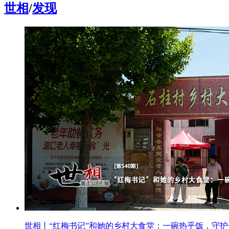
世相
/
发现
世相丨“红梅书记”和她的乡村大食堂：一碗热乎饭，守