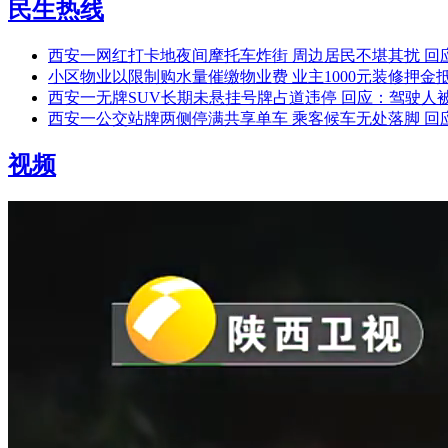
民生热线
西安一网红打卡地夜间摩托车炸街 周边居民不堪其扰 回
小区物业以限制购水量催缴物业费 业主1000元装修押金
西安一无牌SUV长期未悬挂号牌占道违停 回应：驾驶人被
西安一公交站牌两侧停满共享单车 乘客候车无处落脚 回
视频