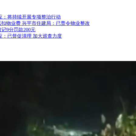
应：将持续开展专项整治行动
抵扣物业费 兴平市住建局：已责令物业整改
记9分罚款200元
应：已督促清理 加大巡查力度