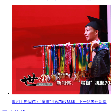
世相丨靳闫伟：“扁担”挑起70枚奖牌，下一站奔赴新疆