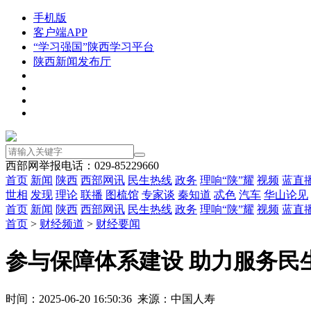
手机版
客户端APP
“学习强国”陕西学习平台
陕西新闻发布厅
西部网举报电话：029-85229660
首页
新闻
陕西
西部网讯
民生热线
政务
理响“陕”耀
视频
蓝直
世相
发现
理论
联播
图梳馆
专家谈
秦知道
忒色
汽车
华山论见
首页
新闻
陕西
西部网讯
民生热线
政务
理响“陕”耀
视频
蓝直
首页
>
财经频道
>
财经要闻
参与保障体系建设 助力服务民
时间：2025-06-20 16:50:36 来源：中国人寿