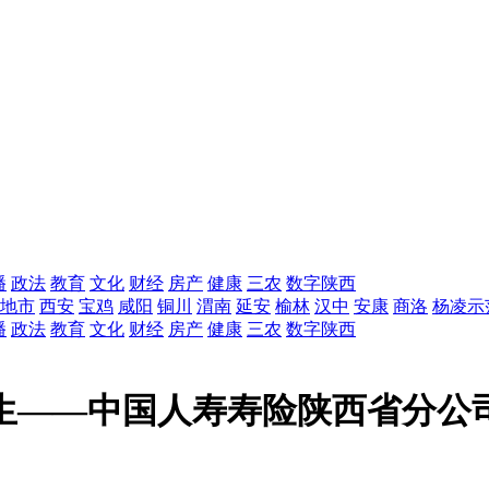
播
政法
教育
文化
财经
房产
健康
三农
数字陕西
地市
西安
宝鸡
咸阳
铜川
渭南
延安
榆林
汉中
安康
商洛
杨凌示
播
政法
教育
文化
财经
房产
健康
三农
数字陕西
生——中国人寿寿险陕西省分公