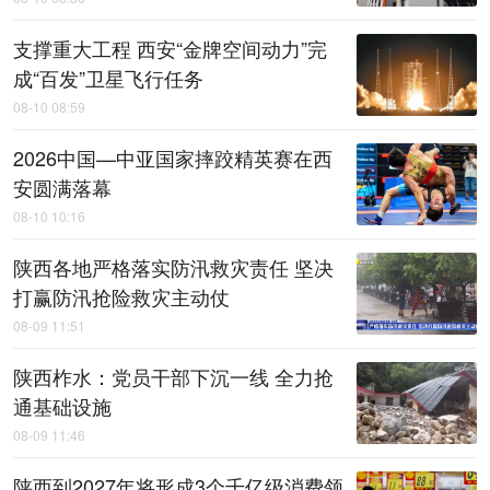
支撑重大工程 西安“金牌空间动力”完
成“百发”卫星飞行任务
08-10 08:59
2026中国—中亚国家摔跤精英赛在西
安圆满落幕
08-10 10:16
陕西各地严格落实防汛救灾责任 坚决
打赢防汛抢险救灾主动仗
08-09 11:51
陕西柞水：党员干部下沉一线 全力抢
通基础设施
08-09 11:46
陕西到2027年将形成3个千亿级消费领