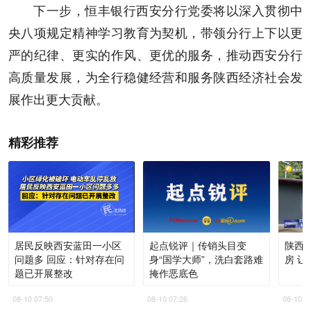
下一步，恒丰银行西安分行党委将以深入贯彻中
央八项规定精神学习教育为契机，带领分行上下以更
严的纪律、更实的作风、更优的服务，推动西安分行
高质量发展，为全行稳健经营和服务陕西经济社会发
展作出更大贡献。
精彩推荐
居民反映西安蓝田一小区
起点锐评｜传销头目变
陕西
问题多 回应：针对存在问
身“国学大师”，洗白套路难
房 
题已开展整改
掩作恶底色
08-10 07:50
08-10 07:26
08-10 0