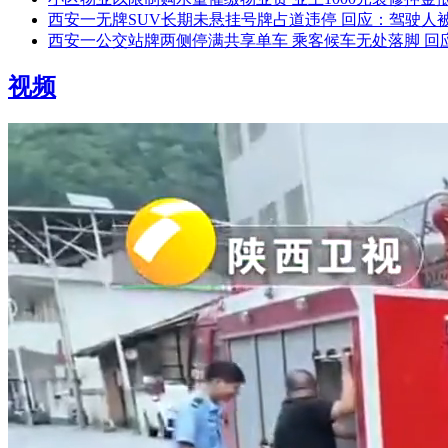
西安一无牌SUV长期未悬挂号牌占道违停 回应：驾驶人被
西安一公交站牌两侧停满共享单车 乘客候车无处落脚 回
视频