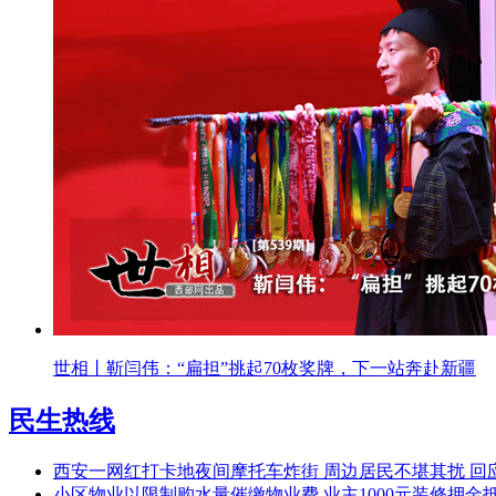
世相丨靳闫伟：“扁担”挑起70枚奖牌，下一站奔赴新疆
民生热线
西安一网红打卡地夜间摩托车炸街 周边居民不堪其扰 回
小区物业以限制购水量催缴物业费 业主1000元装修押金