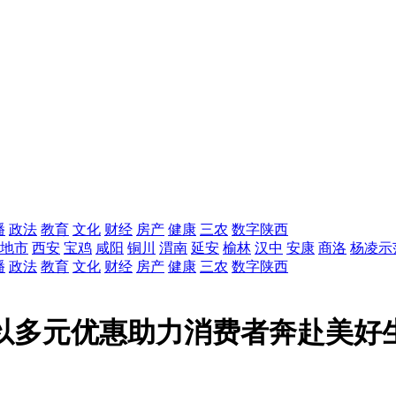
播
政法
教育
文化
财经
房产
健康
三农
数字陕西
地市
西安
宝鸡
咸阳
铜川
渭南
延安
榆林
汉中
安康
商洛
杨凌示
播
政法
教育
文化
财经
房产
健康
三农
数字陕西
卡以多元优惠助力消费者奔赴美好