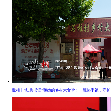
世相丨“红梅书记”和她的乡村大食堂：一碗热乎饭，守