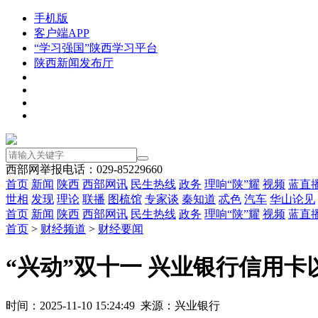
手机版
客户端APP
“学习强国”陕西学习平台
陕西新闻发布厅
西部网举报电话：029-85229660
首页
新闻
陕西
西部网讯
民生热线
政务
理响“陕”耀
视频
蓝直
世相
发现
理论
联播
图梳馆
专家谈
秦知道
忒色
汽车
华山论见
首页
新闻
陕西
西部网讯
民生热线
政务
理响“陕”耀
视频
蓝直
首页
>
财经频道
>
财经要闻
“兴动”双十一 兴业银行信用
时间：2025-11-10 15:24:49 来源：兴业银行