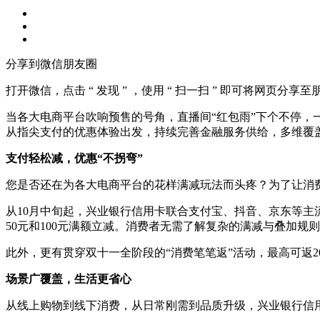
分享到微信朋友圈
打开微信，点击 “ 发现 ” ，使用 “ 扫一扫 ” 即可将网页分享
当各大电商平台吹响预售的号角，直播间“红包雨”下个不停，一
从指尖支付的优惠体验出发，持续完善金融服务供给，多维覆
支付轻松减，优惠
“
不拐弯
”
您是否还在为各大电商平台的花样满减玩法而头疼？为了让消
从10月中旬起，兴业银行信用卡联合支付宝、抖音、京东等
50元和100元满额立减。消费者无需了解复杂的满减与叠加
此外，更有贯穿双十一全阶段的“消费笔笔返”活动，最高可返2
场景广覆盖，生活更省心
从线上购物到线下消费，从日常刚需到品质升级，兴业银行信