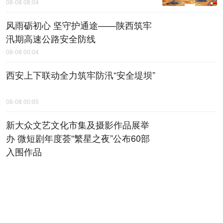
08-08 08:04
风雨砺初心 坚守护通途——陕西筑牢
汛期高速公路安全防线
08-08 00:04
西安上下联动全力筑牢防汛“安全堤坝”
08-08 00:05
新大众文艺文化市集及摄影作品展举
办 微短剧年度荟“繁星之夜”公布60部
入围作品
08-08 00:06
全省检察机关深化扫黑除恶专项斗争
动员部署会召开
08-08 00:07