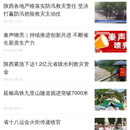
陕西各地严格落实防汛救灾责任 坚决
打赢防汛抢险救灾主动仗
08-09 11:51
秦声嘹亮｜持续推进创新共进 不断催
生新质生产力
08-09 07:46
陕西紧急下达1.2亿元省级水利救灾资
金
08-09 08:05
延榆高铁九里山隧道掘进突破7000米
08-09 08:07
省十八运会火炬传递收官