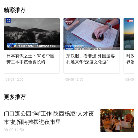
精彩推荐
日本有识之士：32名中国
穿汉服、看非遗 外国游客
时政
劳工本不该命丧长崎
扎堆来华“深度文化游”
界遗
08-09 12:50
08-09 12:50
08-09 1
更多推荐
门口逛公园“淘”工作 陕西杨凌“人才夜
市”把招聘摊摆进夜市里
08-09 11:50