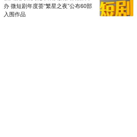
办 微短剧年度荟“繁星之夜”公布60部
入围作品
08-08 00:06
全省检察机关深化扫黑除恶专项斗争
动员部署会召开
08-08 00:07
陕西黄河古贤水资源配置工程项目建
议书通过技术审查
08-08 00:08
秦声嘹亮｜干事岂能求“圆滑”
08-08 00:10
中餐绝活儿传到非洲啦! 非洲小哥苦练3年拿捏中餐精
髓 网友:肯尼亚厨师颠勺比我还6