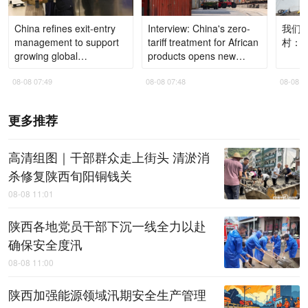
China refines exit-entry
Interview: China's zero-
我们
management to support
tariff treatment for African
村：
growing global
products opens new
exchanges
chapter in economic
08-08 07:49
08-08 07:48
08-08 0
cooperation, says
Nigerien expert
更多推荐
高清组图｜干部群众走上街头 清淤消
杀修复陕西旬阳铜钱关
08-08 11:01
陕西各地党员干部下沉一线全力以赴
确保安全度汛
08-08 11:00
陕西加强能源领域汛期安全生产管理