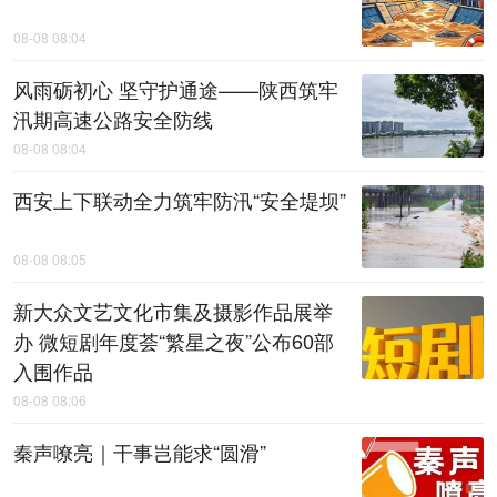
08-08 08:04
风雨砺初心 坚守护通途——陕西筑牢
汛期高速公路安全防线
08-08 08:04
西安上下联动全力筑牢防汛“安全堤坝”
08-08 08:05
新大众文艺文化市集及摄影作品展举
办 微短剧年度荟“繁星之夜”公布60部
入围作品
08-08 08:06
秦声嘹亮｜干事岂能求“圆滑”