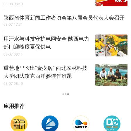
08-08 08:10
陕西省体育新闻工作者协会第八届会员代表大会召开
08-07 17:31
用汗水与科技守护电网安全 陕西电力
部门迎峰度夏保供电
08-07 08:44
重茬地里长出“金疙瘩” 西北农林科技
大学团队攻克西洋参连作难题
08-07 08:46
统筹深化重点领域融通协同 着力提升
发展整体质效——论认真学习贯彻省
委十四届十次全会精神
08-07 00:03