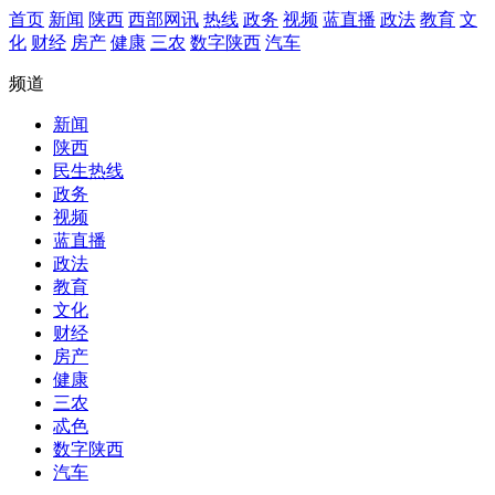
首页
新闻
陕西
西部网讯
热线
政务
视频
蓝直播
政法
教育
文
化
财经
房产
健康
三农
数字陕西
汽车
频道
新闻
陕西
民生热线
政务
视频
蓝直播
政法
教育
文化
财经
房产
健康
三农
忒色
数字陕西
汽车