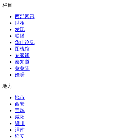
栏目
西部网讯
世相
发现
联播
华山论见
图梳馆
专家谈
秦知道
叁叁陆
娃呀
地方
地市
西安
宝鸡
咸阳
铜川
渭南
延安