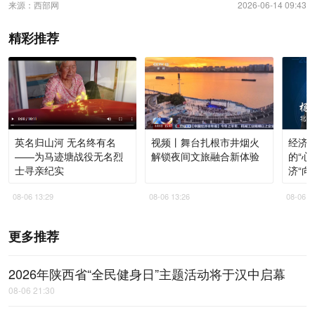
来源：西部网
2026-06-14 09:43
精彩推荐
英名归山河 无名终有名
视频丨舞台扎根市井烟火
经济
——为马迹塘战役无名烈
解锁夜间文旅融合新体验
的“心
士寻亲纪实
济“向
08-06 13:29
08-06 13:26
08-06 1
更多推荐
2026年陕西省“全民健身日”主题活动将于汉中启幕
08-06 21:30