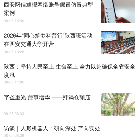
西安网信通报网络账号假冒仿冒典型
案例
08-06 15:56
2026年“同心筑梦科普行”陕西班活动
在西安交通大学开营
08-06 13:28
陕西：坚持人民至上 生命至上 全力以赴确保全省安全
度汛
08-06 11:06
字圣重光 踵事增华 ——拜谒仓颉庙
08-06 08:33
访谈｜人形机器人：研向深处 产向实处
08-06 08:29