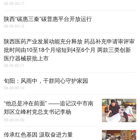
08-06 00:17
陕西“碳惠三秦”碳普惠平台开放运行
08-06 00:12
陕西医药产业发展动能充分释放 药品补充申请审评审
批时间由10至18个月缩短到4至6个月 两款三类创新
医疗器械获批上市
08-06 00:11
旬阳：风雨中，​干群同心守护家园
08-06 00:10
“他总是冲在前面” ——追记汉中市南
郑区立峰村党总支书记李杨
08-06 00:09
传承红色基因 汲取奋进力量