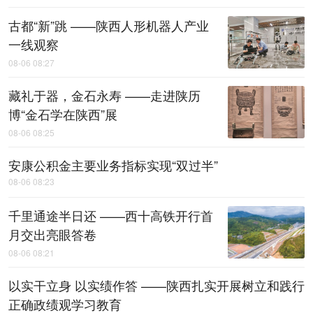
古都“新”跳 ——陕西人形机器人产业
一线观察
08-06 08:27
藏礼于器，金石永寿 ——走进陕历
博“金石学在陕西”展
08-06 08:25
安康公积金主要业务指标实现“双过半”
08-06 08:23
千里通途半日还 ——西十高铁开行首
月交出亮眼答卷
08-06 08:21
以实干立身 以实绩作答 ——陕西扎实开展树立和践行
正确政绩观学习教育