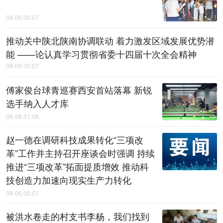
08-06 00:07
推动关中陕北陕南协调联动 着力激发区域发展优势潜
能 ——论认真学习贯彻省委十四届十次全会精神
08-06 00:07
傅家俊台球青巡赛西安首站落幕 新锐
选手纳入人才库
08-06 01:08
赵一德在调研科技成果转化“三项改
革”工作并主持召开座谈会时强调 持续
推进“三项改革”拓面提质增效 推动科
技创造力加速向现实生产力转化
08-06 00:01
被洪水卷走的村支书李杨，我们找到