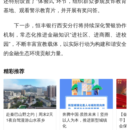
还特别设置了“体验式”环节，组织群众参观反诈教育
基地、观看警示教育片，并开展有奖问答。
下一步，恒丰银行西安分行将持续深化警银协作
机制，常态化推进金融知识“进社区、进商圈、进校
园”，不断丰富宣教载体，以实际行动为构建和谐安全
的金融生态环境贡献力量。
精彩推荐
赴秦巴山野之约｜周末2天
奔腾中国·质胜未来丨坚持
【奋进
1夜自驾漫游山水茶乡
以人为本，推进新型城镇
干】
化
会保