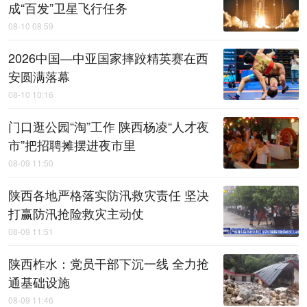
成“百发”卫星飞行任务
08-10 08:59
2026中国—中亚国家摔跤精英赛在西
安圆满落幕
08-10 10:16
门口逛公园“淘”工作 陕西杨凌“人才夜
市”把招聘摊摆进夜市里
08-09 11:50
陕西各地严格落实防汛救灾责任 坚决
打赢防汛抢险救灾主动仗
08-09 11:51
陕西柞水：党员干部下沉一线 全力抢
通基础设施
08-09 11:46