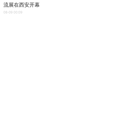
流展在西安开幕
08-09 00:09
省十八运会火炬传递收官
08-09 00:12
干群连续奋战 灾后重建提速 商洛各地
全力恢复生产生活秩序
08-09 00:16
时代人物｜找到李杨的时候，南郑雨
过天晴
08-08 05:04
高清组图｜干部群众走上街头 清淤消
杀修复陕西旬阳铜钱关
08-08 03:01