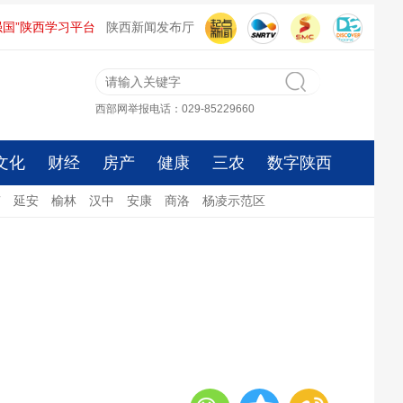
强国”陕西学习平台
陕西新闻发布厅
西部网举报电话：029-85229660
文化
财经
房产
健康
三农
数字陕西
南
延安
榆林
汉中
安康
商洛
杨凌示范区