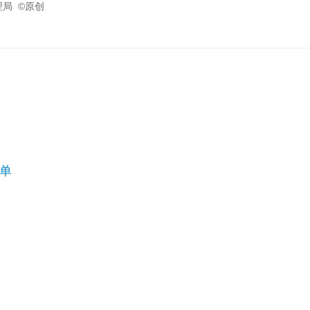
管理局 ©原创
单