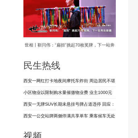
世相丨靳闫伟：“扁担”挑起70枚奖牌，下一站奔
赴新疆
民生热线
西安一网红打卡地夜间摩托车炸街 周边居民不堪
其扰 回应：将持续开展专项整治行动
小区物业以限制购水量催缴物业费 业主1000元
装修押金抵扣物业费 兴平市住建局：已责令物业
西安一无牌SUV长期未悬挂号牌占道违停 回应：
整改
驾驶人被记9分罚款200元
西安一公交站牌两侧停满共享单车 乘客候车无处
落脚 回应：已督促清理 加大巡查力度
视频