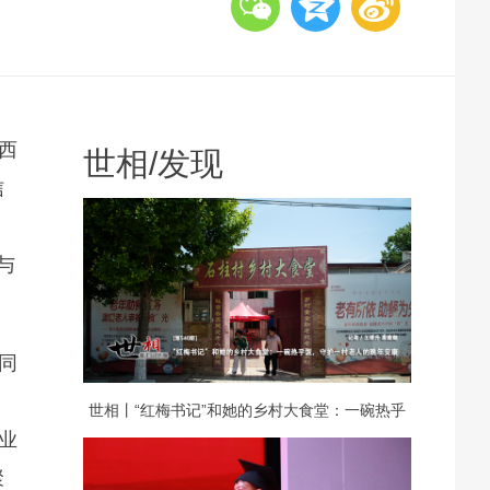
西
世相
/
发现
信
、
与
同
世相丨“红梅书记”和她的乡村大食堂：一碗热乎
业
饭，守护一村老人的晚年安康
聚