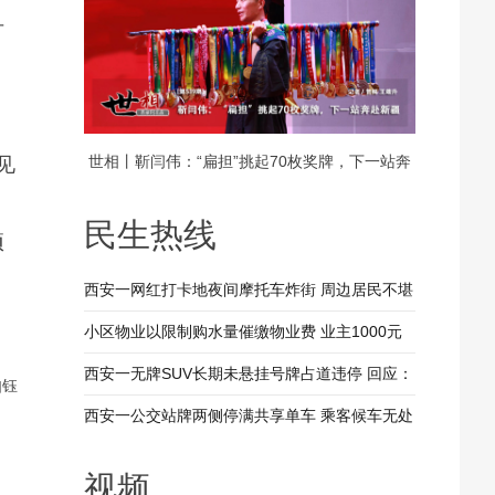
升
世相丨靳闫伟：“扁担”挑起70枚奖牌，下一站奔
见
、
赴新疆
民生热线
项
西安一网红打卡地夜间摩托车炸街 周边居民不堪
其扰 回应：将持续开展专项整治行动
小区物业以限制购水量催缴物业费 业主1000元
装修押金抵扣物业费 兴平市住建局：已责令物业
西安一无牌SUV长期未悬挂号牌占道违停 回应：
如钰
整改
驾驶人被记9分罚款200元
西安一公交站牌两侧停满共享单车 乘客候车无处
落脚 回应：已督促清理 加大巡查力度
视频