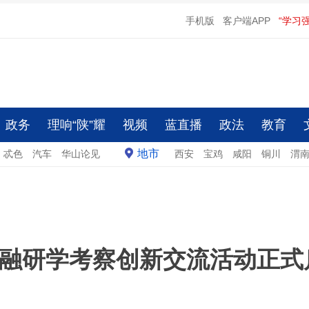
手机版
客户端APP
“学习
政务
理响“陕”耀
视频
蓝直播
政法
教育
地市
忒色
汽车
华山论见
西安
宝鸡
咸阳
铜川
渭
产融研学考察创新交流活动正式