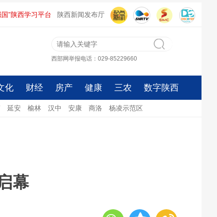
强国”陕西学习平台
陕西新闻发布厅
西部网举报电话：029-85229660
文化
财经
房产
健康
三农
数字陕西
南
延安
榆林
汉中
安康
商洛
杨凌示范区
启幕