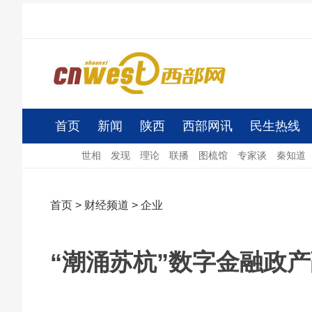
首页
新闻
陕西
西部网讯
民生热线
世相
发现
理论
联播
图梳馆
专家谈
秦知道
首页
>
财经频道
>
企业
“潮涌苏杭”数字金融政