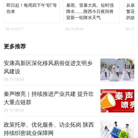
即日起！每周四下午“职”等
暴雨、雷暴大风、短时强
从泉
你来
降水……陕西今日夜间将
繁花
迎新一轮降水天气
的故
08-10 09:17
08-10 08:49
08-10 0
更多推荐
安康高新区深化移风易俗促进文明乡
风建设
08-10 09:03
秦声嘹亮｜持续推进产业共建 提升壮
大重点链群
08-10 08:04
政策托举、优化服务、访企拓岗 陕西
持续织密就业保障网