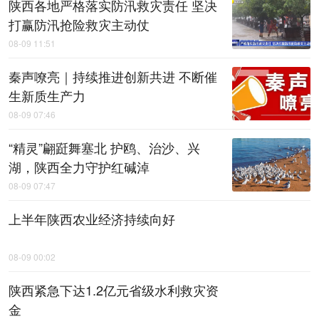
陕西各地严格落实防汛救灾责任 坚决
打赢防汛抢险救灾主动仗
08-09 11:51
秦声嘹亮｜持续推进创新共进 不断催
生新质生产力
08-09 07:46
“精灵”翩跹舞塞北 护鸥、治沙、兴
湖，陕西全力守护红碱淖
08-09 07:47
上半年陕西农业经济持续向好
08-09 00:02
陕西紧急下达1.2亿元省级水利救灾资
金