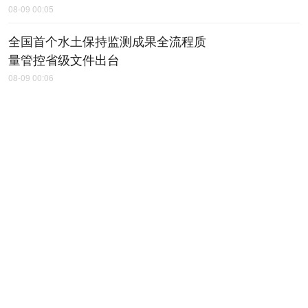
08-09 00:05
全国首个水土保持监测成果全流程质
量管控省级文件出台
08-09 00:06
延榆高铁九里山隧道掘进突破7000米
08-09 00:07
俄罗斯沃洛格达州非物质文化遗产交
流展在西安开幕
08-09 00:09
省十八运会火炬传递收官
08-09 00:12