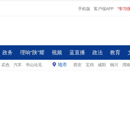
手机版
客户端APP
“学习
政务
理响“陕”耀
视频
蓝直播
政法
教育
地市
忒色
汽车
华山论见
西安
宝鸡
咸阳
铜川
渭