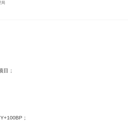
理局
项目；
Y+100BP；