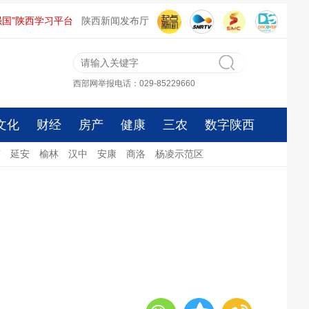
强国”陕西学习平台
陕西新闻发布厅
西部网举报电话：029-85229660
文化
财经
房产
健康
三农
数字陕西
南
延安
榆林
汉中
安康
商洛
杨凌示范区