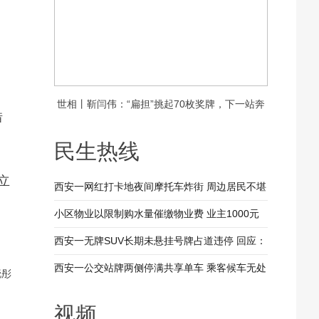
世相丨靳闫伟：“扁担”挑起70枚奖牌，下一站奔
借
赴新疆
民生热线
立
西安一网红打卡地夜间摩托车炸街 周边居民不堪
其扰 回应：将持续开展专项整治行动
小区物业以限制购水量催缴物业费 业主1000元
装修押金抵扣物业费 兴平市住建局：已责令物业
西安一无牌SUV长期未悬挂号牌占道违停 回应：
整改
驾驶人被记9分罚款200元
西安一公交站牌两侧停满共享单车 乘客候车无处
晓彤
落脚 回应：已督促清理 加大巡查力度
视频