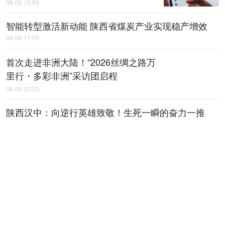
08-06 15:56
智能转型激活新动能 陕西省煤炭产业实现稳产增效
08-06 11:05
首次走进非洲大陆！“2026丝绸之路万
里行・多彩非洲”采访团启程
08-06 03:03
陕西汉中：向逆行英雄致敬！生死一瞬的奋力一推