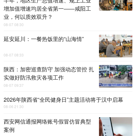
增加值增速均居全省第一——咸阳工
业，何以质效双升？
08-07 08:30
延安延川：一餐热饭里的“山海情”
08-07 08:33
陕西：加密巡查防守 加强动态管控 扎
实做好防汛救灾各项工作
08-07 09:37
2026年陕西省“全民健身日”主题活动将于汉中启幕
08-06 21:30
西安网信通报网络账号假冒仿冒典型
案例