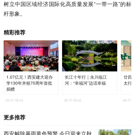
树立中国区域经济国际化高质量发展“一带一路”的标
杆形象。
精彩推荐
1.07亿元！西安建大迎办
长江十年行｜永川临江
廿四
学130年并校70周年首批
河：“幸福河”边话幸福
太行
捐赠
08-07 08:44
08-07 08:42
08-07 0
更多推荐
西安解除暴雨黄色预警 今日迎来立秋