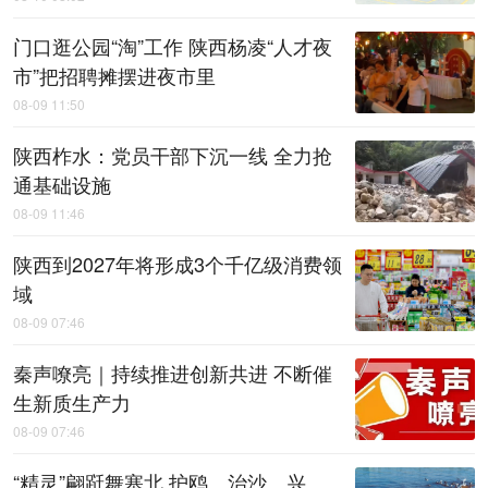
门口逛公园“淘”工作 陕西杨凌“人才夜
市”把招聘摊摆进夜市里
08-09 11:50
陕西柞水：党员干部下沉一线 全力抢
通基础设施
08-09 11:46
陕西到2027年将形成3个千亿级消费领
域
08-09 07:46
秦声嘹亮｜持续推进创新共进 不断催
生新质生产力
08-09 07:46
“精灵”翩跹舞塞北 护鸥、治沙、兴