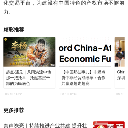
化交易平台，为建设有中国特色的产权市场不懈努
力。
精彩推荐
起点·遇见｜风雨洪流中他
【中国那些事儿】非媒点
Chi
那一把托举，托起基层干
赞中非经贸成绩单：合作
深圳
部的为民底色
共赢路越走越宽
08-10 14:22
08-10 12:46
08-10 1
更多推荐
秦声嘹亮｜持续推进产业共建 提升壮