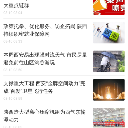
大重点链群
08-10 08:04
政策托举、优化服务、访企拓岗 陕西
持续织密就业保障网
08-10 08:33
本周西安易出现强对流天气 市民尽量
避免前往山区沟谷游玩
08-10 08:50
支撑重大工程 西安“金牌空间动力”完
成“百发”卫星飞行任务
08-10 08:59
陕西造大型离心压缩机组为西气东输
添动力
08-10 08:02