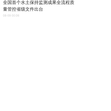
全国首个水土保持监测成果全流程质
量管控省级文件出台
08-09 00:06
延榆高铁九里山隧道掘进突破7000米
08-09 00:07
俄罗斯沃洛格达州非物质文化遗产交
流展在西安开幕
08-09 00:09
省十八运会火炬传递收官
08-09 00:12
干群连续奋战 灾后重建提速 商洛各地
全力恢复生产生活秩序