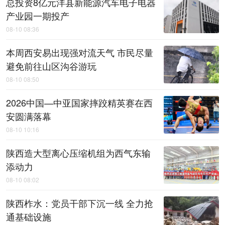
总投资8亿元洋县新能源汽车电子电器
产业园一期投产
08-10 08:36
本周西安易出现强对流天气 市民尽量
避免前往山区沟谷游玩
08-10 08:50
2026中国—中亚国家摔跤精英赛在西
安圆满落幕
08-10 10:16
陕西造大型离心压缩机组为西气东输
添动力
08-10 08:02
陕西柞水：党员干部下沉一线 全力抢
通基础设施