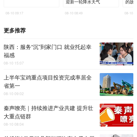
迎新一轮降水天气
的故
08-10 09:17
08-10 08:49
08-10 0
更多推荐
陕西：服务“沉”到家门口 就业托起幸
福感
08-10 15:07
上半年宝鸡重点项目投资完成率居全
省第一
08-10 09:02
秦声嘹亮｜持续推进产业共建 提升壮
大重点链群
08-10 08:04