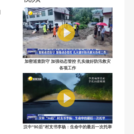
司
加密巡查防守 加强动态管控 扎实做好防汛救灾
各项工作
汉中“90后”村支书李杨：生命中的最后一次托举