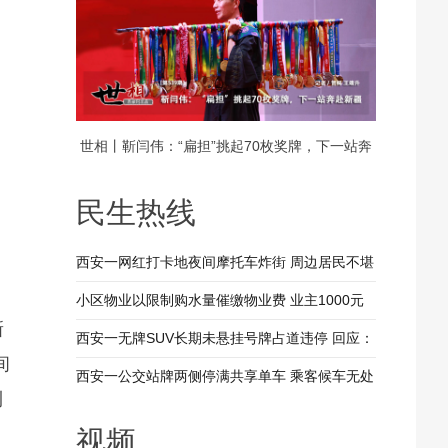
世相丨靳闫伟：“扁担”挑起70枚奖牌，下一站奔
赴新疆
民生热线
西安一网红打卡地夜间摩托车炸街 周边居民不堪
其扰 回应：将持续开展专项整治行动
小区物业以限制购水量催缴物业费 业主1000元
新
装修押金抵扣物业费 兴平市住建局：已责令物业
西安一无牌SUV长期未悬挂号牌占道违停 回应：
间
整改
驾驶人被记9分罚款200元
西安一公交站牌两侧停满共享单车 乘客候车无处
利
落脚 回应：已督促清理 加大巡查力度
视频