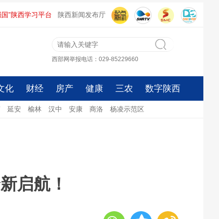
强国”陕西学习平台
陕西新闻发布厅
西部网举报电话：029-85229660
文化
财经
房产
健康
三农
数字陕西
南
延安
榆林
汉中
安康
商洛
杨凌示范区
全新启航！