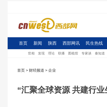
首页
新闻
陕西
西部网讯
民生热线
世相
发现
理论
联播
图梳馆
专家谈
秦知道
首页
>
财经频道
>
企业
“汇聚全球资源 共建行