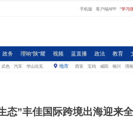
手机版
客户端APP
“学习
政务
理响“陕”耀
视频
蓝直播
政法
教育
地市
忒色
汽车
华山论见
西安
宝鸡
咸阳
铜川
渭
业生态”丰佳国际跨境出海迎来