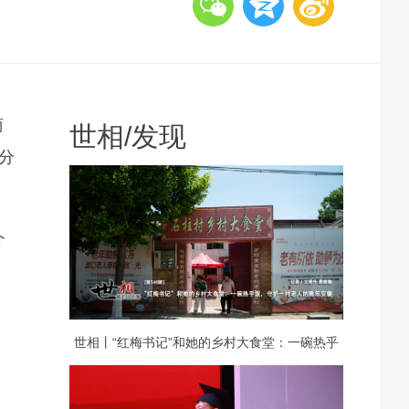
商
世相
/
发现
分
介
，
世相丨“红梅书记”和她的乡村大食堂：一碗热乎
饭，守护一村老人的晚年安康