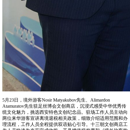
5月23日，境外游客Nosir Matyakubov先生、Alimardon
Atamuratov先生驻足丝博会文创商店，沉浸式感受中华优秀传
统文化魅力，挑选西安特色文创纪念品。驻场工作人员主动向
两位来华游客宣讲离境退税相关政策，细致介绍适用范围和办
理流程，工作人员全程提供双语贴心引导。十三朝文创商店工