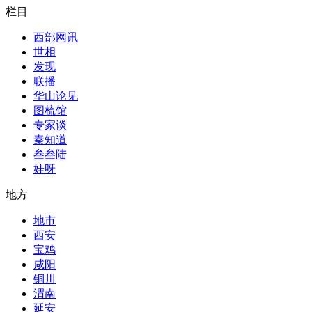
栏目
西部网讯
世相
发现
联播
华山论见
图梳馆
专家谈
秦知道
叁叁陆
娃呀
地方
地市
西安
宝鸡
咸阳
铜川
渭南
延安