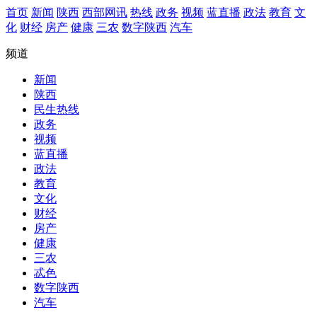
首页
新闻
陕西
西部网讯
热线
政务
视频
蓝直播
政法
教育
文
化
财经
房产
健康
三农
数字陕西
汽车
频道
新闻
陕西
民生热线
政务
视频
蓝直播
政法
教育
文化
财经
房产
健康
三农
忒色
数字陕西
汽车