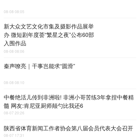
08-08 08:05
新大众文艺文化市集及摄影作品展举
办 微短剧年度荟“繁星之夜”公布60部
入围作品
08-08 08:06
秦声嘹亮｜干事岂能求“圆滑”
08-08 08:10
中餐绝活儿传到非洲啦! 非洲小哥苦练3年拿捏中餐精
髓 网友:肯尼亚厨师颠勺比我还6
08-07 20:26
陕西省体育新闻工作者协会第八届会员代表大会召开
08-07 17:31