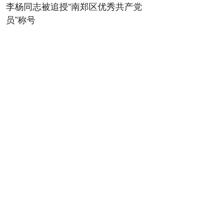
李杨同志被追授“南郑区优秀共产党
员”称号
08-07 00:18
上半年陕西规上工业运行平稳
08-07 00:20
【稳就业 稳企业 稳市场 稳预期】上
半年，地区生产总值增速、规上工业
增加值增速均居全省第一——咸阳工
业，何以质效双升？
08-07 00:30
延安延川：一餐热饭里的“山海情”
08-07 00:33