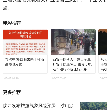
点。
精彩推荐
奔腾中国·质胜未来丨推动
西安一路段人行道人车混
从太湖
高质量发展
行安全隐患突出 市民：电
玉蟹“
动车逆行不避让行人希望
商机
能够治理 交警：将加密巡
08-07 04:19
08-07 03:45
08-07 0
查频次 严查非机动车违法
行为
更多推荐
陕西发布旅游气象风险预警：涉山涉