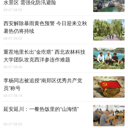
水景区 需强化防汛避险
08-07 08:59
西安解除暴雨黄色预警 今日迎来立秋
暑热仍将持续
08-07 09:03
重茬地里长出“金疙瘩” 西北农林科技
大学团队攻克西洋参连作难题
08-07 08:46
李杨同志被追授“南郑区优秀共产党
员”称号
08-07 08:18
延安延川：一餐热饭里的“山海情”
08-07 08:33