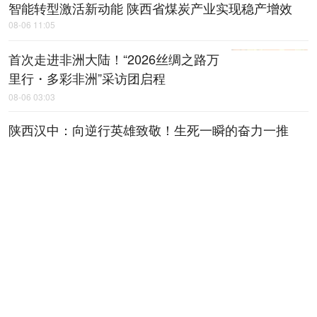
智能转型激活新动能 陕西省煤炭产业实现稳产增效
08-06 11:05
首次走进非洲大陆！“2026丝绸之路万
里行・多彩非洲”采访团启程
08-06 03:03
陕西汉中：向逆行英雄致敬！生死一瞬的奋力一推
08-06 03:02