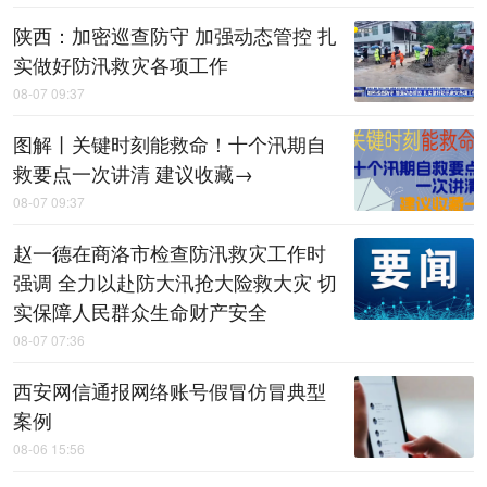
陕西：加密巡查防守 加强动态管控 扎
实做好防汛救灾各项工作
08-07 09:37
图解丨关键时刻能救命！十个汛期自
救要点一次讲清 建议收藏→
08-07 09:37
赵一德在商洛市检查防汛救灾工作时
强调 全力以赴防大汛抢大险救大灾 切
实保障人民群众生命财产安全
08-07 07:36
西安网信通报网络账号假冒仿冒典型
案例
08-06 15:56