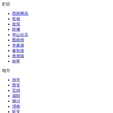
栏目
西部网讯
世相
发现
联播
华山论见
图梳馆
专家谈
秦知道
叁叁陆
娃呀
地方
地市
西安
宝鸡
咸阳
铜川
渭南
延安