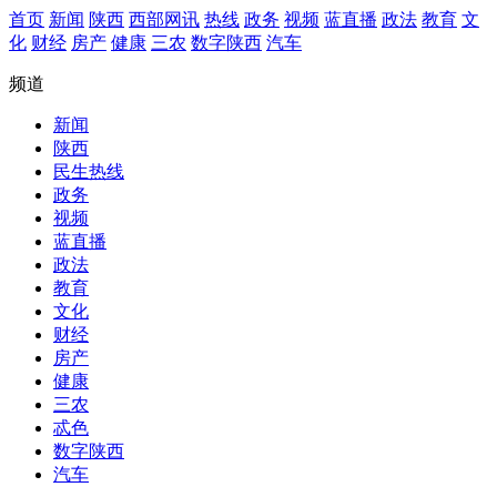
首页
新闻
陕西
西部网讯
热线
政务
视频
蓝直播
政法
教育
文
化
财经
房产
健康
三农
数字陕西
汽车
频道
新闻
陕西
民生热线
政务
视频
蓝直播
政法
教育
文化
财经
房产
健康
三农
忒色
数字陕西
汽车