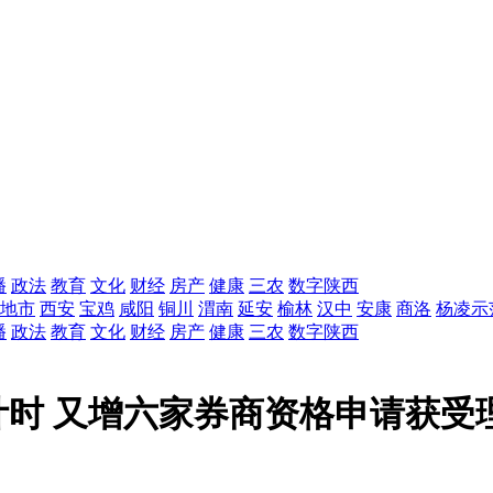
播
政法
教育
文化
财经
房产
健康
三农
数字陕西
地市
西安
宝鸡
咸阳
铜川
渭南
延安
榆林
汉中
安康
商洛
杨凌示
播
政法
教育
文化
财经
房产
健康
三农
数字陕西
时 又增六家券商资格申请获受