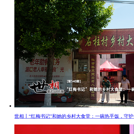
世相丨“红梅书记”和她的乡村大食堂：一碗热乎饭，守