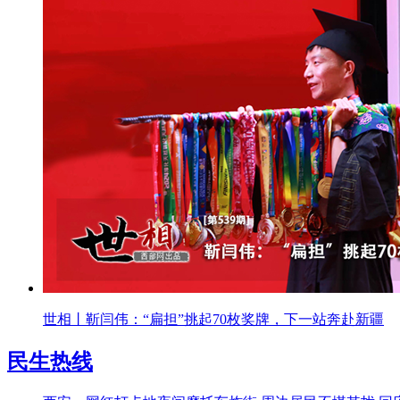
世相丨靳闫伟：“扁担”挑起70枚奖牌，下一站奔赴新疆
民生热线