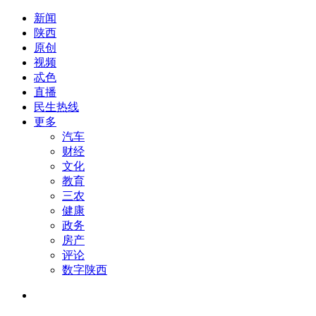
新闻
陕西
原创
视频
忒色
直播
民生热线
更多
汽车
财经
文化
教育
三农
健康
政务
房产
评论
数字陕西