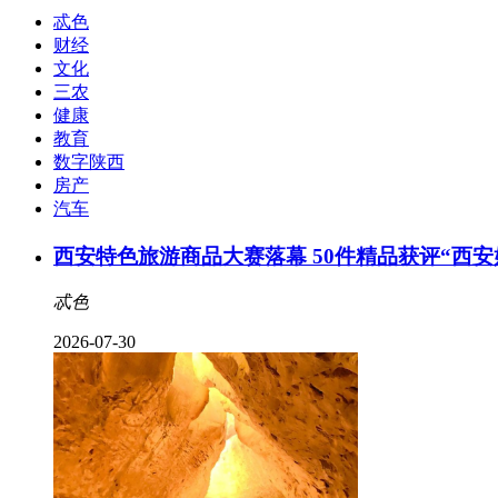
忒色
财经
文化
三农
健康
教育
数字陕西
房产
汽车
西安特色旅游商品大赛落幕 50件精品获评“西安
忒色
2026-07-30