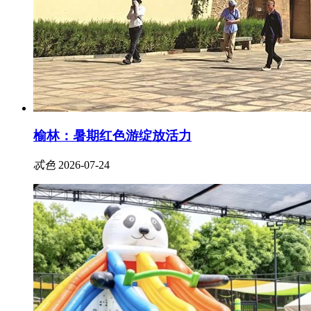
榆林：暑期红色游绽放活力
忒色
2026-07-24