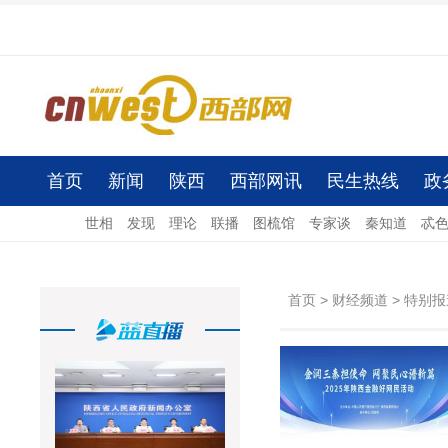
首页
新闻
陕西
西部网讯
民生热线
政
世相
发现
理论
联播
图梳馆
专家谈
秦知道
忒
首页
>
财经频道
>
特别报