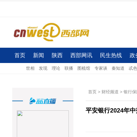
首页
新闻
陕西
西部网讯
民生热线
政
世相
发现
理论
联播
图梳馆
专家谈
秦知道
忒
首页
>
财经频道
>
银行保
平安银行2024年